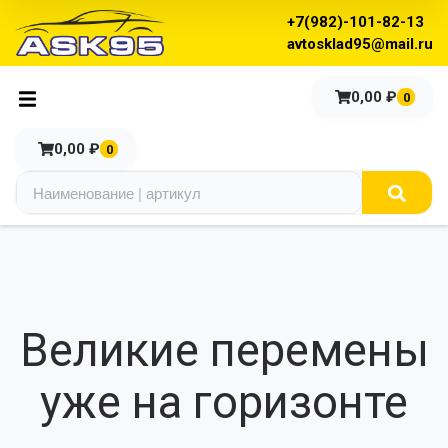
+7(982)-101-82-13
avtosklad95@mail.ru
0,00
₽
0
0,00
₽
0
Великие перемены
уже на горизонте