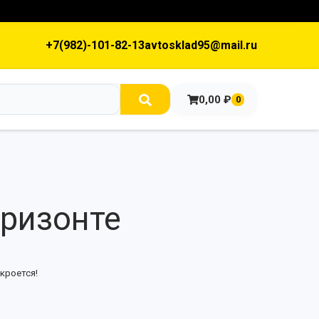
+7(982)-101-82-13
avtosklad95@mail.ru
0,00
₽
0
оризонте
кроется!