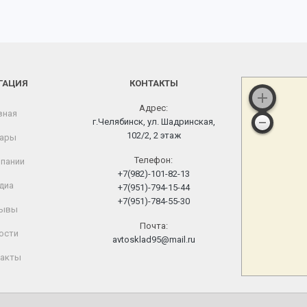
ГАЦИЯ
КОНТАКТЫ
Адрес:
вная
г.Челябинск, ул. Шадринская,
102/2, 2 этаж
ары
Телефон:
пании
+7(982)-101-82-13
диа
+7(951)-794-15-44
+7(951)-784-55-30
ывы
Почта:
ости
avtosklad95@mail.ru
акты