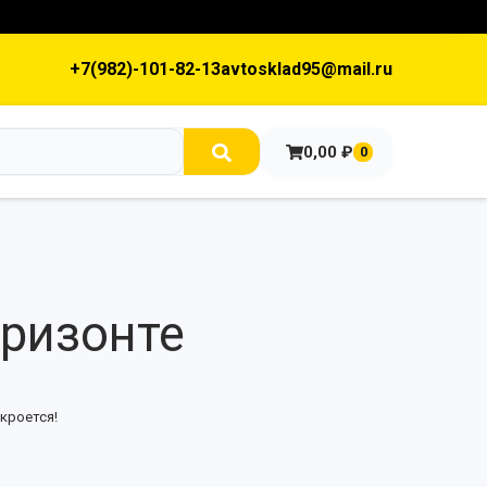
+7(982)-101-82-13
avtosklad95@mail.ru
0,00
₽
0
оризонте
кроется!