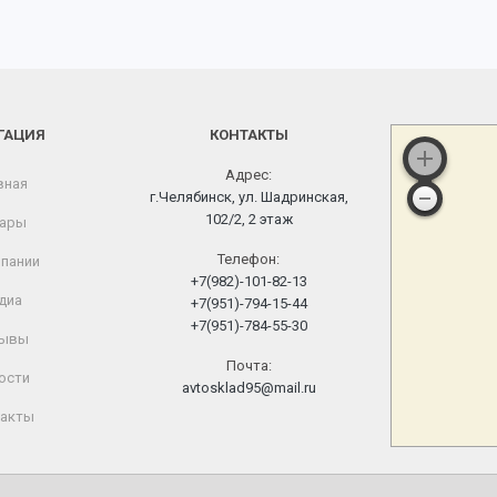
ГАЦИЯ
КОНТАКТЫ
Адрес:
вная
г.Челябинск, ул. Шадринская,
102/2, 2 этаж
ары
Телефон:
пании
+7(982)-101-82-13
диа
+7(951)-794-15-44
+7(951)-784-55-30
ывы
Почта:
ости
avtosklad95@mail.ru
акты