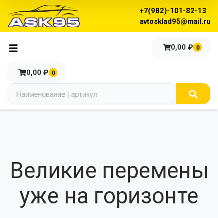
+7(982)-101-82-13
avtosklad95@mail.ru
0,00
₽
0
0,00
₽
0
Великие перемены
уже на горизонте