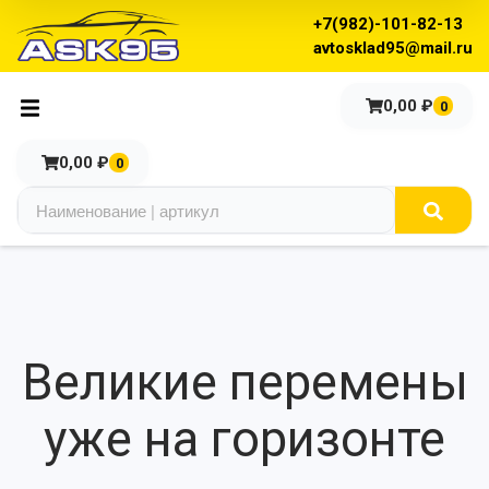
+7(982)-101-82-13
avtosklad95@mail.ru
0,00
₽
0
0,00
₽
0
Великие перемены
уже на горизонте