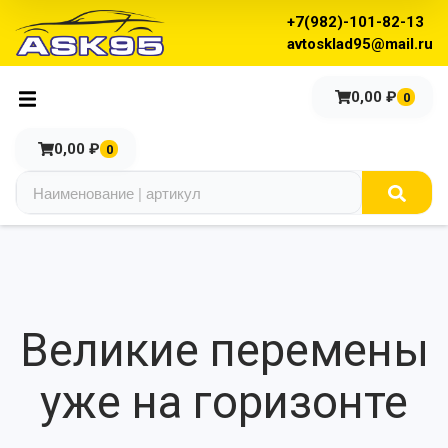
+7(982)-101-82-13
avtosklad95@mail.ru
0,00
₽
0
0,00
₽
0
Великие перемены
уже на горизонте