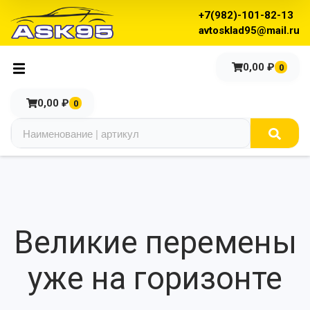
+7(982)-101-82-13
avtosklad95@mail.ru
0,00
₽
0
0,00
₽
0
Великие перемены
уже на горизонте