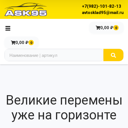
+7(982)-101-82-13
avtosklad95@mail.ru
0,00
₽
0
0,00
₽
0
Великие перемены
уже на горизонте