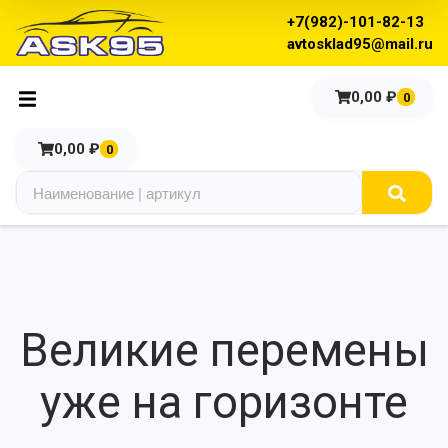
+7(982)-101-82-13
avtosklad95@mail.ru
0,00
₽
0
0,00
₽
0
Великие перемены
уже на горизонте