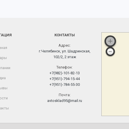
ГАЦИЯ
КОНТАКТЫ
Адрес:
вная
г.Челябинск, ул. Шадринская,
102/2, 2 этаж
ары
Телефон:
пании
+7(982)-101-82-13
диа
+7(951)-794-15-44
+7(951)-784-55-30
ывы
Почта:
ости
avtosklad95@mail.ru
акты