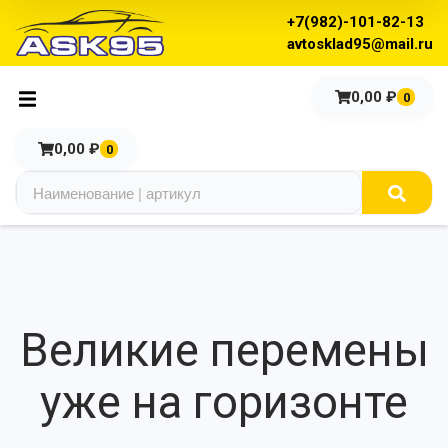
+7(982)-101-82-13
avtosklad95@mail.ru
0,00
₽
0
0,00
₽
0
Великие перемены
уже на горизонте