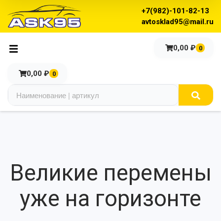
+7(982)-101-82-13
avtosklad95@mail.ru
0,00
₽
0
0,00
₽
0
Великие перемены
уже на горизонте