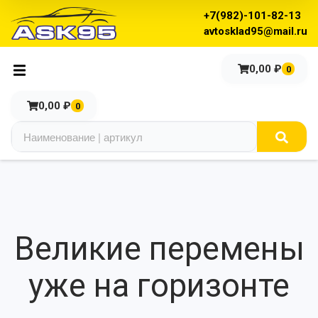
+7(982)-101-82-13
avtosklad95@mail.ru
0,00
₽
0
0,00
₽
0
Великие перемены
уже на горизонте