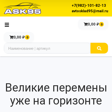
+7(982)-101-82-13
avtosklad95@mail.ru
0,00
₽
0
0,00
₽
0
Великие перемены
уже на горизонте