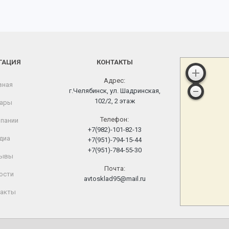
ГАЦИЯ
КОНТАКТЫ
Адрес:
вная
г.Челябинск, ул. Шадринская,
102/2, 2 этаж
ары
Телефон:
пании
+7(982)-101-82-13
диа
+7(951)-794-15-44
+7(951)-784-55-30
ывы
Почта:
ости
avtosklad95@mail.ru
акты