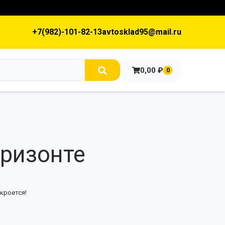
+7(982)-101-82-13
avtosklad95@mail.ru
0,00
₽
0
оризонте
кроется!