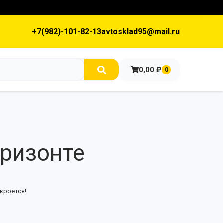
+7(982)-101-82-13
avtosklad95@mail.ru
0,00
₽
0
оризонте
кроется!