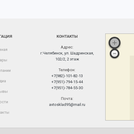
ГАЦИЯ
КОНТАКТЫ
Адрес:
вная
г.Челябинск, ул. Шадринская,
102/2, 2 этаж
ары
Телефон:
пании
+7(982)-101-82-13
диа
+7(951)-794-15-44
+7(951)-784-55-30
ывы
Почта:
ости
avtosklad95@mail.ru
акты