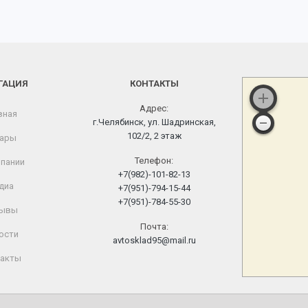
ГАЦИЯ
КОНТАКТЫ
Адрес:
вная
г.Челябинск, ул. Шадринская,
102/2, 2 этаж
ары
Телефон:
пании
+7(982)-101-82-13
диа
+7(951)-794-15-44
+7(951)-784-55-30
ывы
Почта:
ости
avtosklad95@mail.ru
акты