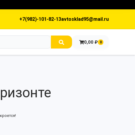
+7(982)-101-82-13
avtosklad95@mail.ru
0,00
₽
0
оризонте
кроется!