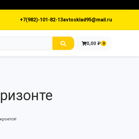
+7(982)-101-82-13
avtosklad95@mail.ru
0,00
₽
0
оризонте
кроется!