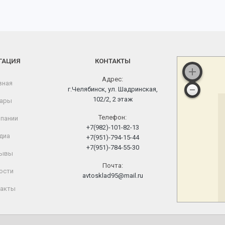
ГАЦИЯ
КОНТАКТЫ
Адрес:
вная
г.Челябинск, ул. Шадринская,
102/2, 2 этаж
ары
Телефон:
пании
+7(982)-101-82-13
диа
+7(951)-794-15-44
+7(951)-784-55-30
ывы
Почта:
ости
avtosklad95@mail.ru
акты