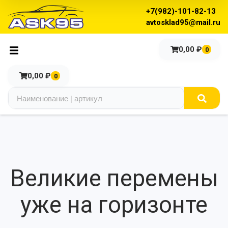
+7(982)-101-82-13
avtosklad95@mail.ru
0,00
₽
0
0,00
₽
0
Великие перемены
уже на горизонте