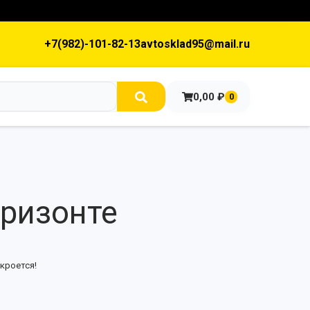
+7(982)-101-82-13
avtosklad95@mail.ru
0,00
₽
0
оризонте
кроется!