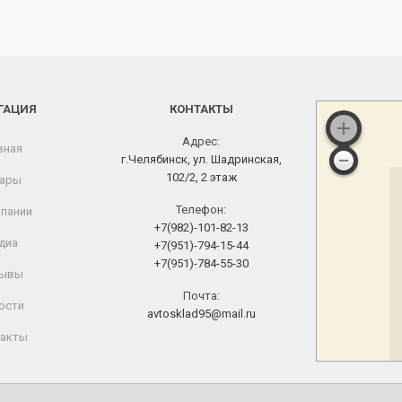
ГАЦИЯ
КОНТАКТЫ
Адрес:
вная
г.Челябинск, ул. Шадринская,
102/2, 2 этаж
ары
Телефон:
пании
+7(982)-101-82-13
диа
+7(951)-794-15-44
+7(951)-784-55-30
ывы
Почта:
ости
avtosklad95@mail.ru
акты