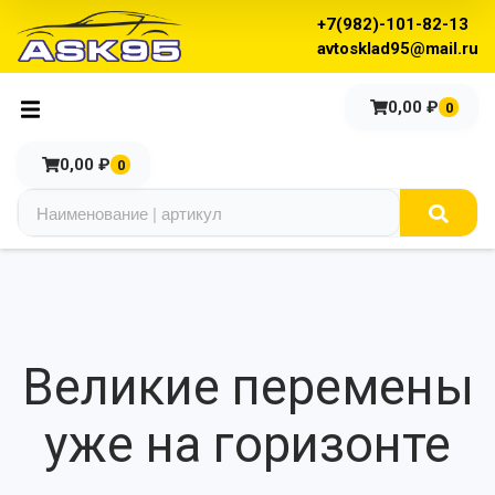
+7(982)-101-82-13
avtosklad95@mail.ru
0,00
₽
0
0,00
₽
0
Великие перемены
уже на горизонте