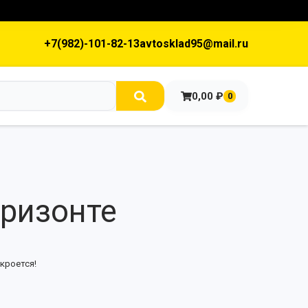
+7(982)-101-82-13
avtosklad95@mail.ru
0,00
₽
0
оризонте
кроется!