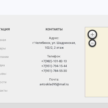
ГАЦИЯ
КОНТАКТЫ
Адрес:
вная
г.Челябинск, ул. Шадринская,
102/2, 2 этаж
ары
Телефон:
пании
+7(982)-101-82-13
диа
+7(951)-794-15-44
+7(951)-784-55-30
ывы
Почта:
ости
avtosklad95@mail.ru
акты