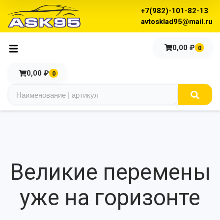
+7(982)-101-82-13
avtosklad95@mail.ru
0,00
₽
0
0,00
₽
0
Великие перемены
уже на горизонте