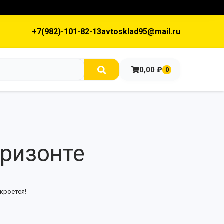
+7(982)-101-82-13
avtosklad95@mail.ru
0,00
₽
0
оризонте
кроется!