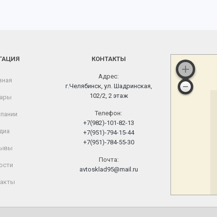
ГАЦИЯ
КОНТАКТЫ
Адрес:
вная
г.Челябинск, ул. Шадринская,
102/2, 2 этаж
ары
Телефон:
пании
+7(982)-101-82-13
диа
+7(951)-794-15-44
+7(951)-784-55-30
ывы
Почта:
ости
avtosklad95@mail.ru
акты