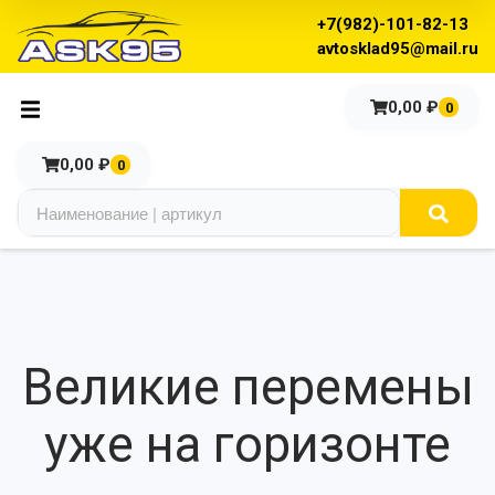
+7(982)-101-82-13
avtosklad95@mail.ru
0,00
₽
0
0,00
₽
0
Великие перемены
уже на горизонте