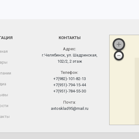
ГАЦИЯ
КОНТАКТЫ
Адрес:
вная
г.Челябинск, ул. Шадринская,
102/2, 2 этаж
ары
Телефон:
пании
+7(982)-101-82-13
диа
+7(951)-794-15-44
+7(951)-784-55-30
ывы
Почта:
ости
avtosklad95@mail.ru
акты