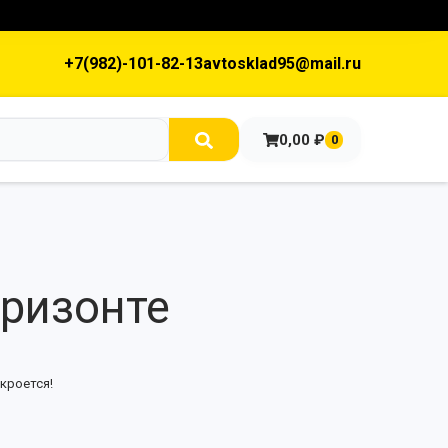
+7(982)-101-82-13
avtosklad95@mail.ru
0,00
₽
0
оризонте
кроется!