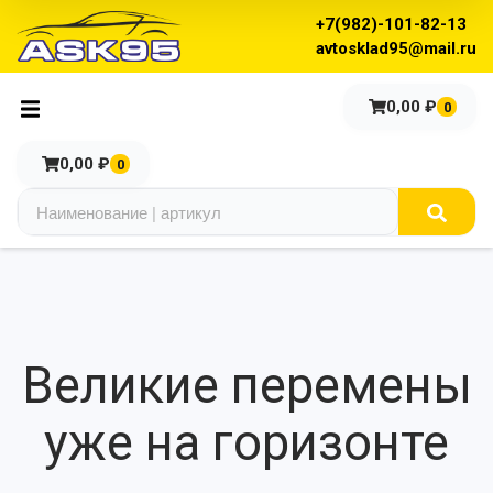
+7(982)-101-82-13
avtosklad95@mail.ru
0,00
₽
0
0,00
₽
0
Великие перемены
уже на горизонте