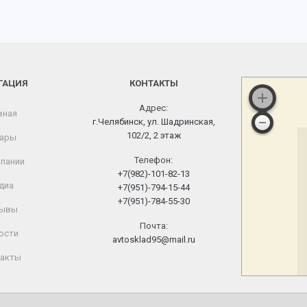
ГАЦИЯ
КОНТАКТЫ
Адрес:
вная
г.Челябинск, ул. Шадринская,
102/2, 2 этаж
ары
Телефон:
пании
+7(982)-101-82-13
диа
+7(951)-794-15-44
+7(951)-784-55-30
ывы
Почта:
ости
avtosklad95@mail.ru
акты