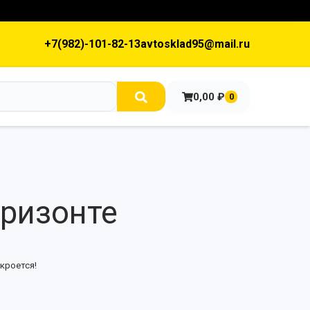
+7(982)-101-82-13
avtosklad95@mail.ru
0,00
₽
0
оризонте
кроется!