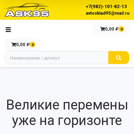
+7(982)-101-82-13
avtosklad95@mail.ru
0,00
₽
0
0,00
₽
0
Великие перемены
уже на горизонте