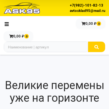
+7(982)-101-82-13
avtosklad95@mail.ru
0,00
₽
0
0,00
₽
0
Великие перемены
уже на горизонте