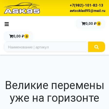
+7(982)-101-82-13
avtosklad95@mail.ru
0,00
₽
0
0,00
₽
0
Великие перемены
уже на горизонте