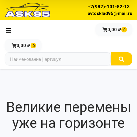
+7(982)-101-82-13
avtosklad95@mail.ru
0,00
₽
0
0,00
₽
0
Великие перемены
уже на горизонте