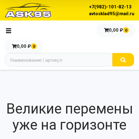
+7(982)-101-82-13
avtosklad95@mail.ru
0,00
₽
0
0,00
₽
0
Великие перемены
уже на горизонте