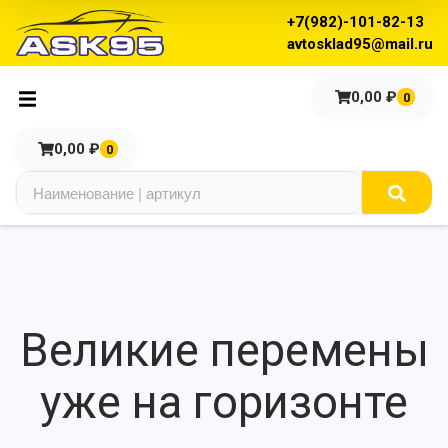
+7(982)-101-82-13
avtosklad95@mail.ru
0,00
₽
0
0,00
₽
0
Великие перемены
уже на горизонте