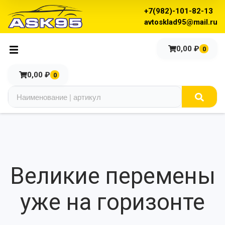
+7(982)-101-82-13
avtosklad95@mail.ru
0,00
₽
0
0,00
₽
0
Великие перемены
уже на горизонте