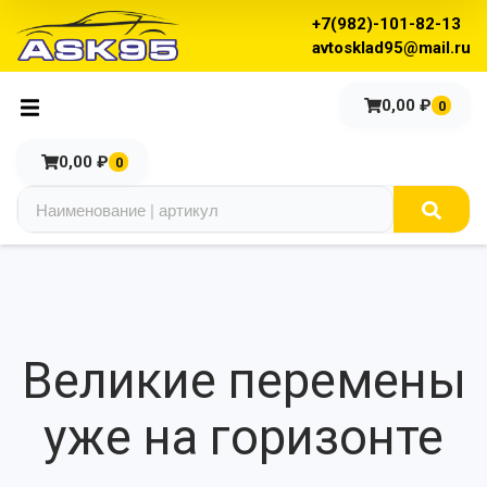
+7(982)-101-82-13
avtosklad95@mail.ru
0,00
₽
0
0,00
₽
0
Великие перемены
уже на горизонте