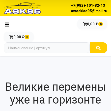
+7(982)-101-82-13
avtosklad95@mail.ru
0,00
₽
0
0,00
₽
0
Великие перемены
уже на горизонте