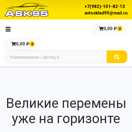
+7(982)-101-82-13
avtosklad95@mail.ru
0,00
₽
0
0,00
₽
0
Великие перемены
уже на горизонте