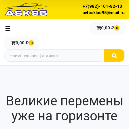
+7(982)-101-82-13
avtosklad95@mail.ru
0,00
₽
0
0,00
₽
0
Великие перемены
уже на горизонте