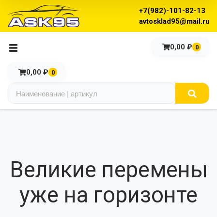
+7(982)-101-82-13
avtosklad95@mail.ru
0,00
₽
0
0,00
₽
0
Великие перемены
уже на горизонте