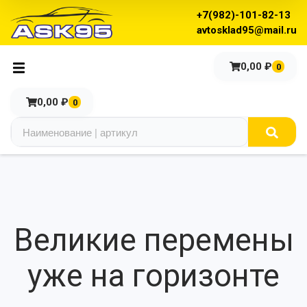
+7(982)-101-82-13
avtosklad95@mail.ru
0,00
₽
0
0,00
₽
0
Великие перемены
уже на горизонте