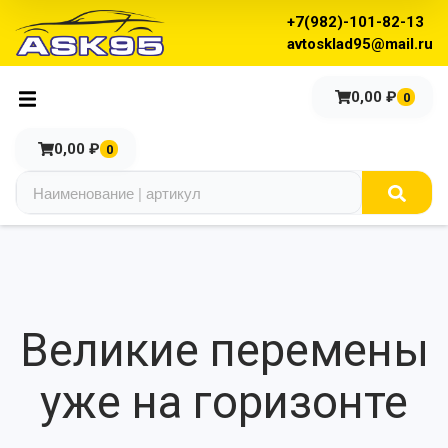
+7(982)-101-82-13
avtosklad95@mail.ru
0,00
₽
0
0,00
₽
0
Великие перемены
уже на горизонте