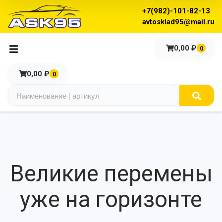
+7(982)-101-82-13
avtosklad95@mail.ru
0,00
₽
0
0,00
₽
0
Великие перемены
уже на горизонте