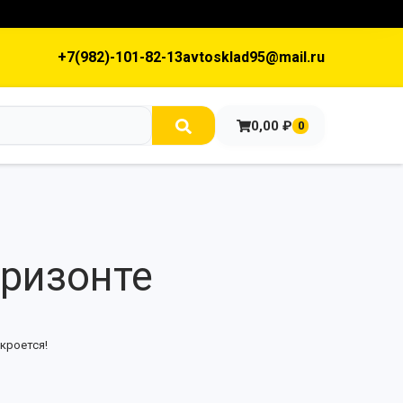
+7(982)-101-82-13
avtosklad95@mail.ru
0,00
₽
0
оризонте
кроется!