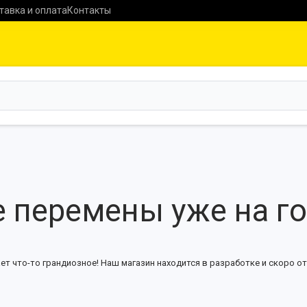
тавка и оплата
Контакты
 перемены уже на г
ет что-то грандиозное! Наш магазин находится в разработке и скоро от