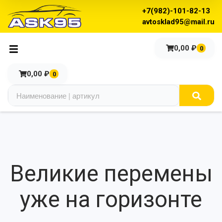
+7(982)-101-82-13
avtosklad95@mail.ru
0,00
₽
0
0,00
₽
0
Великие перемены
уже на горизонте