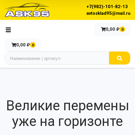
+7(982)-101-82-13
avtosklad95@mail.ru
0,00
₽
0
0,00
₽
0
Великие перемены
уже на горизонте