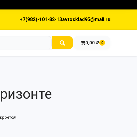
+7(982)-101-82-13
avtosklad95@mail.ru
0,00
₽
0
оризонте
кроется!