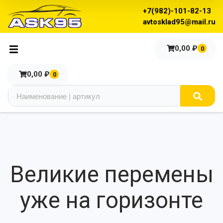
+7(982)-101-82-13
avtosklad95@mail.ru
0,00
₽
0
0,00
₽
0
Великие перемены
уже на горизонте