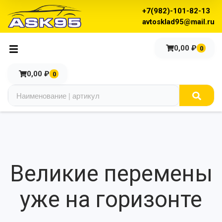
+7(982)-101-82-13
avtosklad95@mail.ru
0,00
₽
0
0,00
₽
0
Великие перемены
уже на горизонте