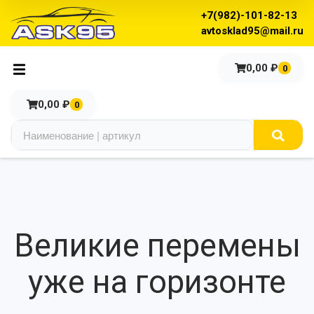
+7(982)-101-82-13
avtosklad95@mail.ru
0,00
₽
0
0,00
₽
0
Великие перемены
уже на горизонте